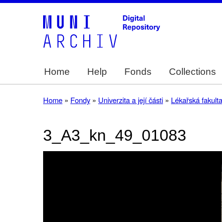
Home
Help
Fonds
Collections
Main
navigation
Home
Fondy
Univerzita a její části
Lékařská fakult
Breadcrumb
3_A3_kn_49_01083