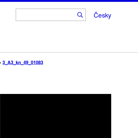
Česky
3_A3_kn_49_01083