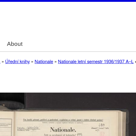
Skip
to
main
content
About
a
Úřední knihy
Nationale
Nationale letní semestr 1936/1937 A–L