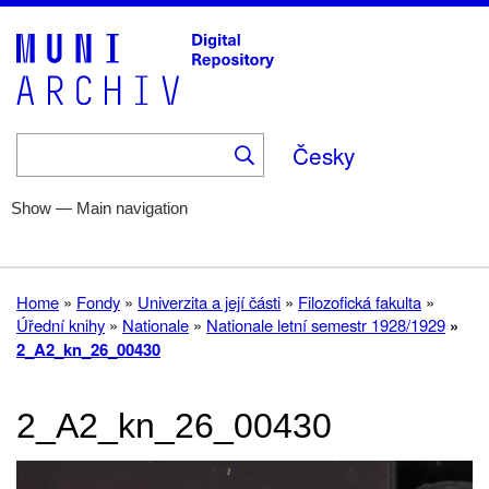
Skip
to
main
content
Česky
Show — Main navigation
Main
navigation
Home
Help
Fonds
Collections
About
Home
Fondy
Univerzita a její části
Filozofická fakulta
Breadcrumb
Úřední knihy
Nationale
Nationale letní semestr 1928/1929
2_A2_kn_26_00430
2_A2_kn_26_00430