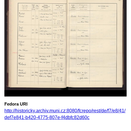
Fedora URI
http://historicky.archiv.muni.cz:8080/fcrepo/rest/de/f7/e8/41/
def7e841-b420-4775-807e-f4dbfc82d60c