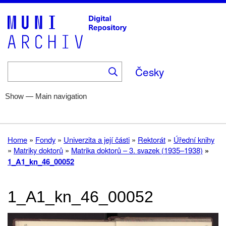
Skip
to
main
content
Česky
Show — Main navigation
Main
navigation
Home
Help
Fonds
Collections
About
Home
Fondy
Univerzita a její části
Rektorát
Úřední knihy
Breadcrumb
Matriky doktorů
Matrika doktorů – 3. svazek (1935–1938)
1_A1_kn_46_00052
1_A1_kn_46_00052