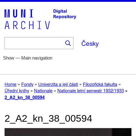
Skip
to
main
content
Česky
Show — Main navigation
Main
navigation
Home
Help
Fonds
Collections
About
Home
Fondy
Univerzita a její části
Filozofická fakulta
Breadcrumb
Úřední knihy
Nationale
Nationale letní semestr 1932/1933
2_A2_kn_38_00594
2_A2_kn_38_00594