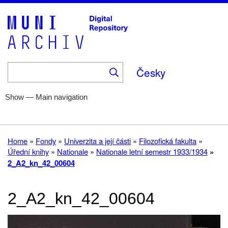
Skip
to
main
content
Česky
Show — Main navigation
Main
navigation
Home
Help
Fonds
Collections
About
Home
Fondy
Univerzita a její části
Filozofická fakulta
Breadcrumb
Úřední knihy
Nationale
Nationale letní semestr 1933/1934
2_A2_kn_42_00604
2_A2_kn_42_00604