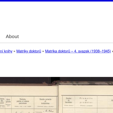
Skip
to
main
content
About
ní knihy
Matriky doktorů
Matrika doktorů – 4. svazek (1938–1945)