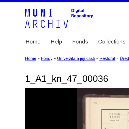
Home
Help
Fonds
Collections
Main
navigation
Home
Fondy
Univerzita a její části
Rektorát
Úřed
Breadcrumb
1_A1_kn_47_00036