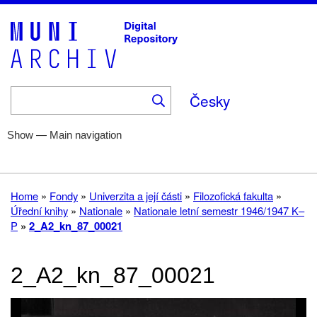
Skip
to
main
content
Česky
Show — Main navigation
Main
navigation
Home
Help
Fonds
Collections
About
Home
Fondy
Univerzita a její části
Filozofická fakulta
Breadcrumb
Úřední knihy
Nationale
Nationale letní semestr 1946/1947 K–
P
2_A2_kn_87_00021
2_A2_kn_87_00021