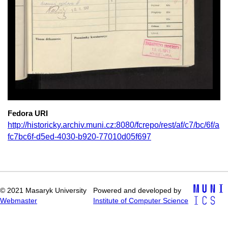
Fedora URI
http://historicky.archiv.muni.cz:8080/fcrepo/rest/af/c7/bc/6f/a
fc7bc6f-d5ed-4030-b920-77010d05f697
© 2021 Masaryk University
Powered and developed by
Webmaster
Institute of Computer Science