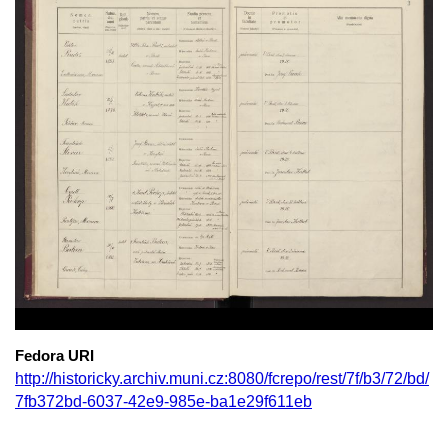
Fedora URI
http://historicky.archiv.muni.cz:8080/fcrepo/rest/7f/b3/72/bd/
7fb372bd-6037-42e9-985e-ba1e29f611eb