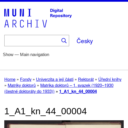
Skip
to
main
content
Česky
Show — Main navigation
Main
navigation
Home
Help
Fonds
Collections
About
Home
Fondy
Univerzita a její části
Rektorát
Úřední knihy
Breadcrumb
Matriky doktorů
Matrika doktorů – 1. svazek (1920–1930
(čestné doktoráty do 1933))
1_A1_kn_44_00004
1_A1_kn_44_00004