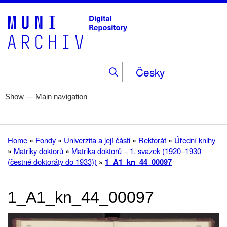
Skip
to
main
content
Česky
Show — Main navigation
Main
navigation
Home
Help
Fonds
Collections
About
Home
Fondy
Univerzita a její části
Rektorát
Úřední knihy
Breadcrumb
Matriky doktorů
Matrika doktorů – 1. svazek (1920–1930
(čestné doktoráty do 1933))
1_A1_kn_44_00097
1_A1_kn_44_00097