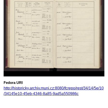
Fedora URI
http://historicky.archiv.muni.cz:8080/fcrepo/rest/34/14/5e/10
/34145e10-45eb-4346-8a85-9ad5a550986c