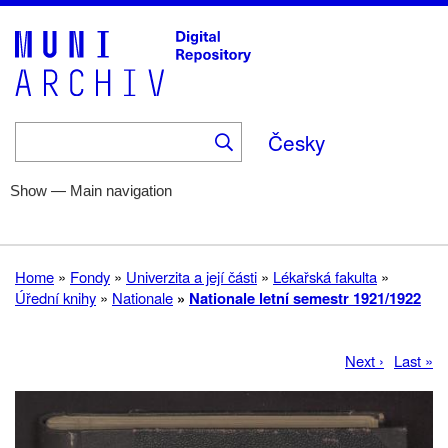
Skip
to
main
content
Česky
Show — Main navigation
Main
navigation
Home
Help
Fonds
Collections
About
Home
Fondy
Univerzita a její části
Lékařská fakulta
Breadcrumb
Úřední knihy
Nationale
Nationale letní semestr 1921/1922
Next
Next ›
Last
Last »
Pagination
page
page