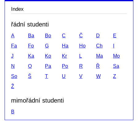
Index
řádní studenti
A
Ba
Bo
C
Č
D
E
Fa
Fo
G
Ha
Ho
Ch
I
J
Ka
Ko
Kr
L
Ma
Mo
N
O
Pa
Po
R
Ř
Sa
So
Š
T
U
V
W
Z
Ž
mimořádní studenti
B